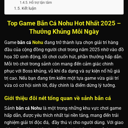
Hỗ trợ tận tâm
Kết luận
Top Game Bắn Cá Nohu Hot Nhất 2025 –
Thưởng Khủng Mỗi Ngày
Game
bắn cá
Nohu
đang trở thành lựa chọn giải trí hàng
đầu của cộng đồng người chơi trong năm 2025 nhờ vào đồ
họa 3D sinh động, lối chơi cuốn hút, phần thưởng hấp dẫn.
Mỗi trò chơi trong sảnh còn mang đến cảm giác chinh
phục với Boss khủng, vũ khí đa dạng và sự kiện nổ hũ giá
trị cao. Nếu bạn đang tìm kiếm một tựa game vừa giải trí
vừa có cơ hội sinh lời, đây chính là điểm dừng lý tưởng.
Giới thiệu đôi nét tổng quan về sảnh bắn cá
Sảnh
bắn cá Nohu
là một trong những khu vực chơi game
hấp dẫn, được yêu thích nhất tại nền tảng, mang đến trải
nghiệm giải trí độc đá, đầy thú vị cho người dùng. Với giao