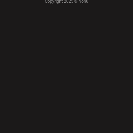
Copyright 2025 © Nohu