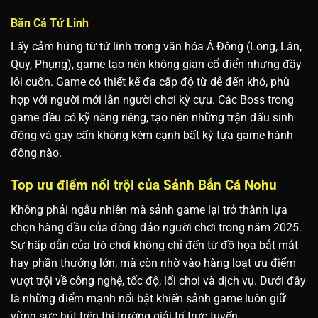
Bắn Cá Tứ Linh
Lấy cảm hứng từ tứ linh trong văn hóa Á Đông (Long, Lân,
Quy, Phụng), game tạo nên không gian cổ điển nhưng đầy
lôi cuốn. Game có thiết kế đa cấp độ từ dễ đến khó, phù
hợp với người mới lẫn người chơi kỳ cựu. Các Boss trong
game đều có kỹ năng riêng, tạo nên những trận đấu sinh
động và gay cấn không kém cạnh bất kỳ tựa game hành
động nào.
Top ưu điểm nổi trội của Sảnh Bắn Cá Nohu
Không phải ngẫu nhiên mà sảnh game lại trở thành lựa
chọn hàng đầu của đông đảo người chơi trong năm 2025.
Sự hấp dẫn của trò chơi không chỉ đến từ đồ họa bắt mắt
hay phần thưởng lớn, mà còn nhờ vào hàng loạt ưu điểm
vượt trội về công nghệ, tốc độ, lối chơi và dịch vụ. Dưới đây
là những điểm mạnh nổi bật khiến sảnh game luôn giữ
vững sức hút trên thị trường giải trí trực tuyến.