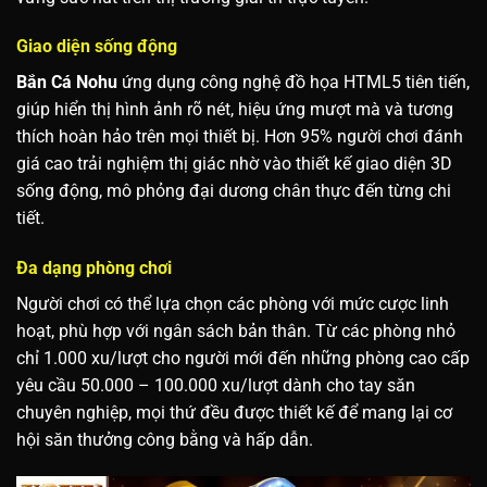
Giao diện sống động
Bắn Cá Nohu
ứng dụng công nghệ đồ họa HTML5 tiên tiến,
giúp hiển thị hình ảnh rõ nét, hiệu ứng mượt mà và tương
thích hoàn hảo trên mọi thiết bị. Hơn 95% người chơi đánh
giá cao trải nghiệm thị giác nhờ vào thiết kế giao diện 3D
sống động, mô phỏng đại dương chân thực đến từng chi
tiết.
Đa dạng phòng chơi
Người chơi có thể lựa chọn các phòng với mức cược linh
hoạt, phù hợp với ngân sách bản thân. Từ các phòng nhỏ
chỉ 1.000 xu/lượt cho người mới đến những phòng cao cấp
yêu cầu 50.000 – 100.000 xu/lượt dành cho tay săn
chuyên nghiệp, mọi thứ đều được thiết kế để mang lại cơ
hội săn thưởng công bằng và hấp dẫn.