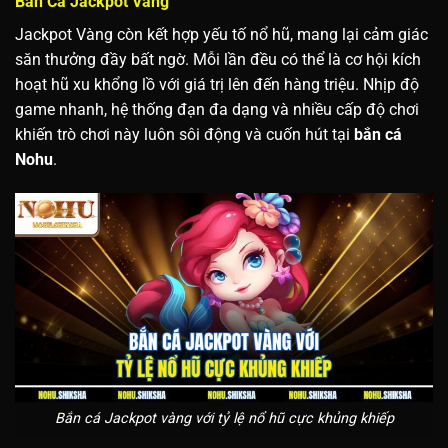
Bắn Cá Jackpot Vàng
Jackpot Vàng còn kết hợp yếu tố nổ hũ, mang lại cảm giác
săn thưởng đầy bất ngờ. Mỗi lần đều có thể là cơ hội kích
hoạt hũ xu khổng lồ với giá trị lên đến hàng triệu. Nhịp độ
game nhanh, hệ thống đạn đa dạng và nhiều cấp độ chơi
khiến trò chơi này luôn sôi động và cuốn hút tại
bắn cá
Nohu
.
Bắn cá Jackpot vàng với tỷ lệ nổ hũ cực khủng khiếp