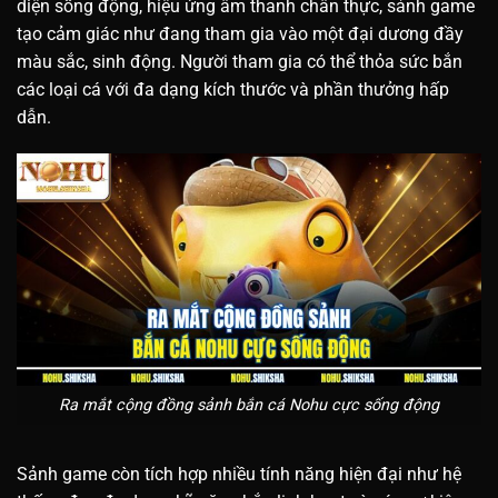
diện sống động, hiệu ứng âm thanh chân thực, sảnh game
tạo cảm giác như đang tham gia vào một đại dương đầy
màu sắc, sinh động. Người tham gia có thể thỏa sức bắn
các loại cá với đa dạng kích thước và phần thưởng hấp
dẫn.
Ra mắt cộng đồng sảnh bắn cá Nohu cực sống động
Sảnh game còn tích hợp nhiều tính năng hiện đại như hệ