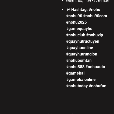
Điện thoại: 0977764536
🎯
Hashtag: #nohu
#nohu90 #nohu90com
#nohu2025
#gamequayhu
#nohuclub #nohuvip
#quayhutructuyen
#quayhuonline
#quayhutrunglon
#nohubomtan
#nohu888 #nohuauto
#gamebai
#gamebaionline
#nohutoday #nohufun