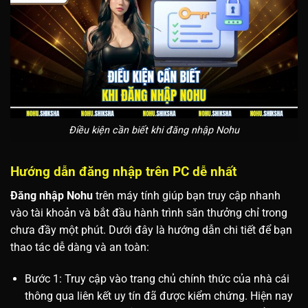
Điều kiện cần biết khi đăng nhập Nohu
Hướng dẫn đăng nhập trên PC dễ nhất
Đăng nhập Nohu
trên máy tính giúp bạn truy cập nhanh
vào tài khoản và bắt đầu hành trình săn thưởng chỉ trong
chưa đầy một phút. Dưới đây là hướng dẫn chi tiết để bạn
thao tác dễ dàng và an toàn:
Bước 1: Truy cập vào trang chủ chính thức của nhà cái
thông qua liên kết uy tín đã được kiểm chứng. Hiện nay