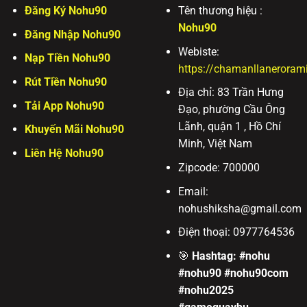
Đăng Ký Nohu90
Tên thương hiệu :
Nohu90
Đăng Nhập Nohu90
Webiste:
Nạp Tiền Nohu90
https://chamanllaneroram
Rút Tiền Nohu90
Địa chỉ:
83 Trần Hưng
Tải App Nohu90
Đạo, phường Cầu Ông
Lãnh, quận 1 , Hồ Chí
Khuyến Mãi Nohu90
Minh, Việt Nam
Liên Hệ Nohu90
Zipcode:
700000
Email:
nohushiksha
@gmail.com
Điện thoại: 0977764536
🎯
Hashtag: #nohu
#nohu90 #nohu90com
#nohu2025