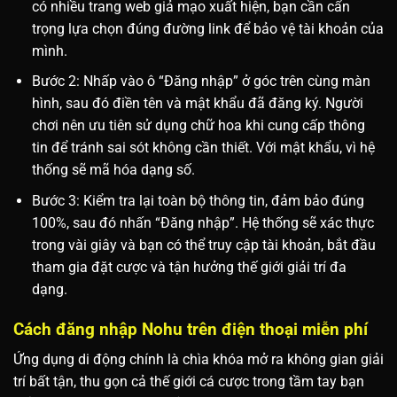
có nhiều trang web giả mạo xuất hiện, bạn cần cẩn
trọng lựa chọn đúng đường link để bảo vệ tài khoản của
mình.
Bước 2: Nhấp vào ô “Đăng nhập” ở góc trên cùng màn
hình, sau đó điền tên và mật khẩu đã đăng ký. Người
chơi nên ưu tiên sử dụng chữ hoa khi cung cấp thông
tin để tránh sai sót không cần thiết. Với mật khẩu, vì hệ
thống sẽ mã hóa dạng số.
Bước 3: Kiểm tra lại toàn bộ thông tin, đảm bảo đúng
100%, sau đó nhấn “Đăng nhập”. Hệ thống sẽ xác thực
trong vài giây và bạn có thể truy cập tài khoản, bắt đầu
tham gia đặt cược và tận hưởng thế giới giải trí đa
dạng.
Cách đăng nhập Nohu trên điện thoại miễn phí
Ứng dụng di động chính là chìa khóa mở ra không gian giải
trí bất tận, thu gọn cả thế giới cá cược trong tầm tay bạn