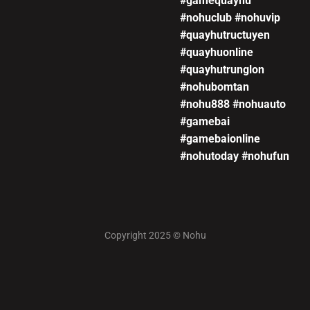
#gamequayhu
#nohuclub #nohuvip
#quayhutructuyen
#quayhuonline
#quayhutrunglon
#nohubomtan
#nohu888 #nohuauto
#gamebai
#gamebaionline
#nohutoday #nohufun
Copyright 2025 © Nohu