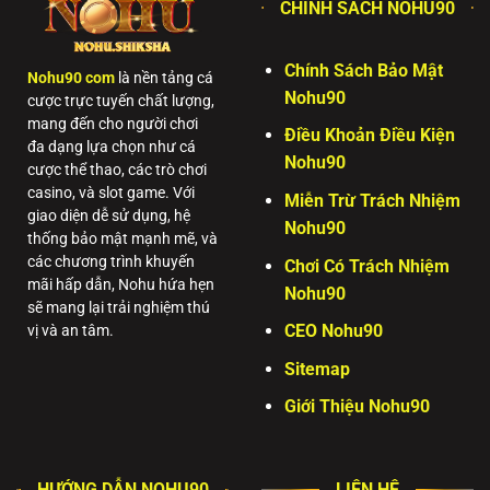
CHÍNH SÁCH NOHU90
Chính Sách Bảo Mật
Nohu90 com
là nền tảng cá
Nohu90
cược trực tuyến chất lượng,
mang đến cho người chơi
Điều Khoản Điều Kiện
đa dạng lựa chọn như cá
Nohu90
cược thể thao, các trò chơi
casino, và slot game. Với
Miễn Trừ Trách Nhiệm
giao diện dễ sử dụng, hệ
Nohu90
thống bảo mật mạnh mẽ, và
các chương trình khuyến
Chơi Có Trách Nhiệm
mãi hấp dẫn, Nohu hứa hẹn
Nohu90
sẽ mang lại trải nghiệm thú
CEO Nohu90
vị và an tâm.
Sitemap
Giới Thiệu Nohu90
HƯỚNG DẪN NOHU90
LIÊN HỆ