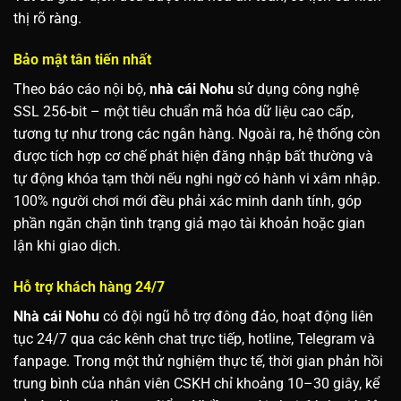
thị rõ ràng.
Bảo mật tân tiến nhất
Theo báo cáo nội bộ,
nhà cái Nohu
sử dụng công nghệ
SSL 256-bit – một tiêu chuẩn mã hóa dữ liệu cao cấp,
tương tự như trong các ngân hàng. Ngoài ra, hệ thống còn
được tích hợp cơ chế phát hiện đăng nhập bất thường và
tự động khóa tạm thời nếu nghi ngờ có hành vi xâm nhập.
100% người chơi mới đều phải xác minh danh tính, góp
phần ngăn chặn tình trạng giả mạo tài khoản hoặc gian
lận khi giao dịch.
Hỗ trợ khách hàng 24/7
Nhà cái Nohu
có đội ngũ hỗ trợ đông đảo, hoạt động liên
tục 24/7 qua các kênh chat trực tiếp, hotline, Telegram và
fanpage. Trong một thử nghiệm thực tế, thời gian phản hồi
trung bình của nhân viên CSKH chỉ khoảng 10–30 giây, kể