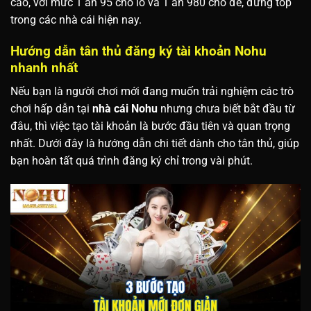
cao, với mức 1 ăn 95 cho lô và 1 ăn 980 cho đề, đứng top
trong các nhà cái hiện nay.
Hướng dẫn tân thủ đăng ký tài khoản Nohu
nhanh nhất
Nếu bạn là người chơi mới đang muốn trải nghiệm các trò
chơi hấp dẫn tại
nhà cái Nohu
nhưng chưa biết bắt đầu từ
đâu, thì việc tạo tài khoản là bước đầu tiên và quan trọng
nhất. Dưới đây là hướng dẫn chi tiết dành cho tân thủ, giúp
bạn hoàn tất quá trình đăng ký chỉ trong vài phút.