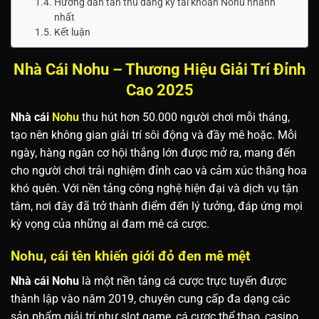
Hướng dẫn tân thủ đăng ký tài khoản Nohu nhanh
nhất
Kết luận
Nhà Cái Nohu – Thương Hiệu Giải Trí Đỉnh
Cao 2025
Nhà cái
Nohu
thu hút hơn 50.000 người chơi mỗi tháng,
tạo nên không gian giải trí sôi động và đầy mê hoặc. Mỗi
ngày, hàng ngàn cơ hội thắng lớn được mở ra, mang đến
cho người chơi trải nghiệm đỉnh cao và cảm xúc thăng hoa
khó quên. Với nền tảng công nghệ hiện đại và dịch vụ tận
tâm, nơi đây đã trở thành điểm đến lý tưởng, đáp ứng mọi
kỳ vọng của những ai đam mê cá cược.
Nohu, cái tên khiến giới đỏ đen mê mệt
Nhà cái Nohu
là một nền tảng cá cược trực tuyến được
thành lập vào năm 2019, chuyên cung cấp đa dạng các
sản phẩm giải trí như slot game, cá cược thể thao, casino