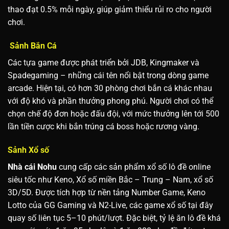
thao đạt 0.5% mỗi ngày, giúp giảm thiểu rủi ro cho người
chơi.
Sảnh Bắn Cá
Các tựa game được phát triển bởi JDB, Kingmaker và
Spadegaming – những cái tên nổi bật trong dòng game
arcade. Hiện tại, có hơn 30 phòng chơi bắn cá khác nhau
với độ khó và phần thưởng phong phú. Người chơi có thể
chọn chế độ đơn hoặc đấu đội, với mức thưởng lên tới 500
lần tiền cược khi bắn trúng cá boss hoặc rương vàng.
Sảnh Xổ số
Nhà cái Nohu
cung cấp các sản phẩm xổ số lô đề online
siêu tốc như Keno, Xổ số miền Bắc – Trung – Nam, xổ số
3D/5D. Được tích hợp từ nền tảng Number Game, Keno
Lotto của GG Gaming và N2-Live, các game xổ số tại đây
quay số liên tục 5–10 phút/lượt. Đặc biệt, tỷ lệ ăn lô đề khá