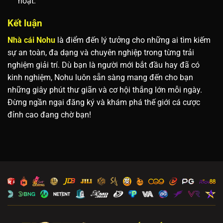
hoạt.
Kết luận
Nhà cái Nohu
là điểm đến lý tưởng cho những ai tìm kiếm
sự an toàn, đa dạng và chuyên nghiệp trong từng trải
nghiệm giải trí. Dù bạn là người mới bắt đầu hay đã có
kinh nghiệm, Nohu luôn sẵn sàng mang đến cho bạn
những giây phút thư giãn và cơ hội thắng lớn mỗi ngày.
Đừng ngần ngại đăng ký và khám phá thế giới cá cược
đỉnh cao đang chờ bạn!