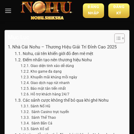
Chuyển
ĐĂNG
ĐĂNG
đến
NHẬP
KÝ
nội
dung
Mục Lục
Nhà Cái Nohu – Thương Hiệu Giải Trí Đỉnh Cao 2025
Nohu, cái tên khiến giới đỏ đen mê mệt
Điểm nhấn tạo nên thương hiệu Nohu
Giao diện tinh xảo dễ dùng
Kho game đa dạng
Khuyến mãi khủng mỗi ngày
Giao dịch nạp rút nhanh
Bảo mật tân tiến nhất
Hỗ trợ khách hàng 24/7
Các sảnh cược không thể bỏ qua khi ghé Nohu
Sảnh Nổ Hũ
Sảnh Casino trực tuyến
Sảnh Thể Thao
Sảnh Bắn Cá
Sảnh Xổ số