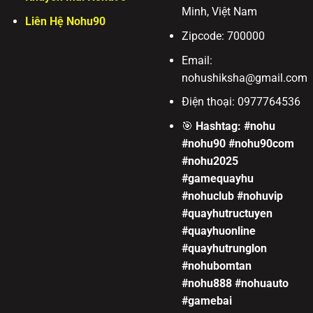
Minh, Việt Nam
Liên Hệ Nohu90
Zipcode:
700000
Email:
nohushiksha
@gmail.com
Điện thoại: 0977764536
🎯
Hashtag: #nohu
#nohu90 #nohu90com
#nohu2025
#gamequayhu
#nohuclub #nohuvip
#quayhutructuyen
#quayhuonline
#quayhutrunglon
#nohubomtan
#nohu888 #nohuauto
#gamebai