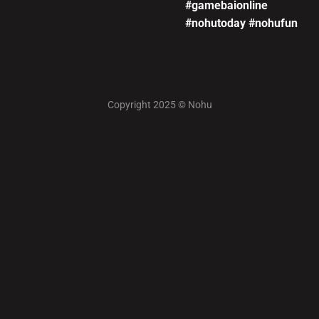
#gamebaionline
#nohutoday #nohufun
Copyright 2025 © Nohu