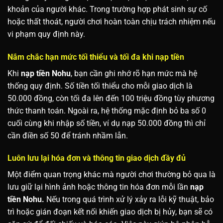
khoản của người khác. Trong trường hợp phát sinh sự cố
hoặc thất thoát, người chơi hoàn toàn chịu trách nhiệm nếu
vi phạm quy định này.
Nắm chắc hạn mức tối thiểu và tối đa khi nạp tiền
Khi
nạp tiền Nohu
, bạn cần ghi nhớ rõ hạn mức mà hệ
thống quy định. Số tiền tối thiểu cho mỗi giao dịch là
50.000 đồng, còn tối đa lên đến 100 triệu đồng tùy phương
thức thanh toán. Ngoài ra, hệ thống mặc định bỏ ba số 0
cuối cùng khi nhập số tiền, ví dụ nạp 50.000 đồng thì chỉ
cần điền số 50 để tránh nhầm lẫn.
Luôn lưu lại hóa đơn và thông tin giao dịch đầy đủ
Một điểm quan trọng khác mà người chơi thường bỏ qua là
lưu giữ lại hình ảnh hoặc thông tin hóa đơn mỗi lần
nạp
tiền Nohu.
Nếu trong quá trình xử lý xảy ra lỗi kỹ thuật, bảo
trì hoặc gián đoạn kết nối khiến giao dịch bị hủy, bạn sẽ có