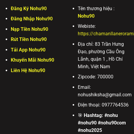
Đăng Ký Nohu90
Tên thương hiệu :
Nohu90
Đăng Nhập Nohu90
Webiste:
Nạp Tiền Nohu90
https://chamanllaneroram
Rút Tiền Nohu90
Địa chỉ:
83 Trần Hưng
Tải App Nohu90
Đạo, phường Cầu Ông
Lãnh, quận 1 , Hồ Chí
Khuyến Mãi Nohu90
Minh, Việt Nam
Liên Hệ Nohu90
Zipcode:
700000
Email:
nohushiksha
@gmail.com
Điện thoại: 0977764536
🎯
Hashtag: #nohu
#nohu90 #nohu90com
#nohu2025