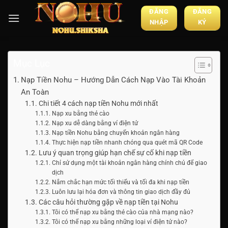
Chuyển
ĐĂNG
ĐĂNG
đến
NHẬP
KÝ
nội
dung
Mục Lục
Nạp Tiền Nohu – Hướng Dẫn Cách Nạp Vào Tài Khoản
An Toàn
Chi tiết 4 cách nạp tiền Nohu mới nhất
Nạp xu bằng thẻ cào
Nạp xu dễ dàng bằng ví điện tử
Nạp tiền Nohu bằng chuyển khoản ngân hàng
Thực hiện nạp tiền nhanh chóng qua quét mã QR Code
Lưu ý quan trọng giúp hạn chế sự cố khi nạp tiền
Chỉ sử dụng một tài khoản ngân hàng chính chủ để giao
dịch
Nắm chắc hạn mức tối thiểu và tối đa khi nạp tiền
Luôn lưu lại hóa đơn và thông tin giao dịch đầy đủ
Các câu hỏi thường gặp về nạp tiền tại Nohu
Tôi có thể nạp xu bằng thẻ cào của nhà mạng nào?
Tôi có thể nạp xu bằng những loại ví điện tử nào?