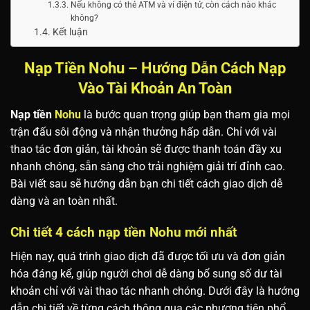
Nếu không có thẻ ATM và ví điện tử, còn cách nào khác
không?
Kết luận
Nạp Tiền Nohu – Hướng Dẫn Cách Nạp
Vào Tài Khoản An Toàn
Nạp tiền
Nohu
là bước quan trọng giúp bạn tham gia mọi
trận đấu sôi động và nhận thưởng hấp dẫn. Chỉ với vài
thao tác đơn giản, tài khoản sẽ được thanh toán đầy xu
nhanh chóng, sẵn sàng cho trải nghiệm giải trí đỉnh cao.
Bài viết sau sẽ hướng dẫn bạn chi tiết cách giao dịch dễ
dàng và an toàn nhất.
Chi tiết 4 cách nạp tiền Nohu mới nhất
Hiện nay, quá trình giao dịch đã được tối ưu và đơn giản
hóa đáng kể, giúp người chơi dễ dàng bổ sung số dư tài
khoản chỉ với vài thao tác nhanh chóng. Dưới đây là hướng
dẫn chi tiết về từng cách thông qua các phương tiện phổ