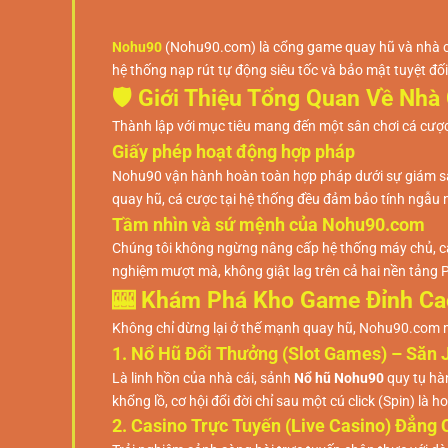
Nohu90
(Nohu90.com) là cổng game quay hũ và nhà cái
hệ thống nạp rút tự động siêu tốc và bảo mật tuyệt đ
🛡️ Giới Thiệu Tổng Quan Về Nhà
Thành lập với mục tiêu mang đến một sân chơi cá cượ
Giấy phép hoạt động hợp pháp
Nohu90 vận hành hoàn toàn hợp pháp dưới sự giám sát 
quay hũ, cá cược tại hệ thống đều đảm bảo tính ngẫu n
Tầm nhìn và sứ mệnh của Nohu90.com
Chúng tôi không ngừng nâng cấp hệ thống máy chủ, cậ
nghiệm mượt mà, không giật lag trên cả hai nền tảng
🎰 Khám Phá Kho Game Đỉnh Ca
Không chỉ dừng lại ở thế mạnh quay hũ, Nohu90.com mở
1. Nổ Hũ Đổi Thưởng (Slot Games) – Săn
Là linh hồn của nhà cái, sảnh
Nổ hũ Nohu90
quy tụ hàn
khổng lồ, cơ hội đổi đời chỉ sau một cú click (Spin) là h
2. Casino Trực Tuyến (Live Casino) Đẳng 