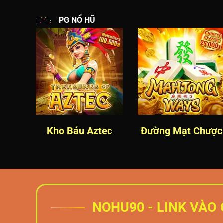
PG NỔ HŨ
Kho Báu Aztec
Đường Mạt Chược
NOHU90 - LINK VÀO