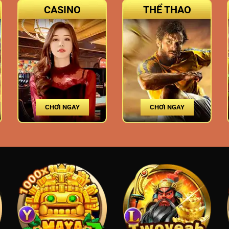
CASINO
THỂ THAO
CHƠI NGAY
CHƠI NGAY