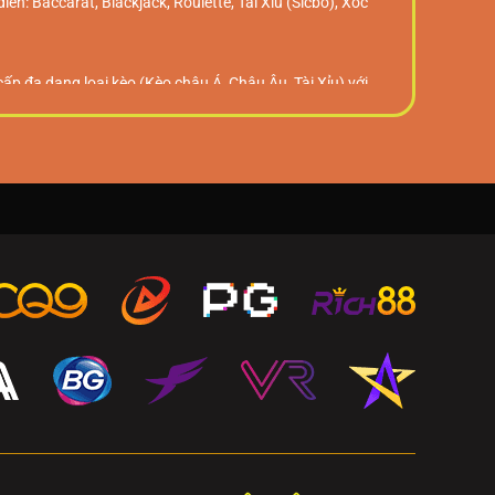
n: Baccarat, Blackjack, Roulette, Tài Xỉu (Sicbo), Xóc
p đa dạng loại kèo (Kèo châu Á, Châu Âu, Tài Xỉu) với
 tính nhất:
hích ngay từ lần đầu truy cập.
Momo, Zalopay), Thẻ cào điện thoại và Tiền mã hóa.
 dịch của khách hàng an toàn 100%.
at, Telegram, Hotline bất kể ngày lễ Tết.
uyên nghiệp, cam kết trả thưởng minh