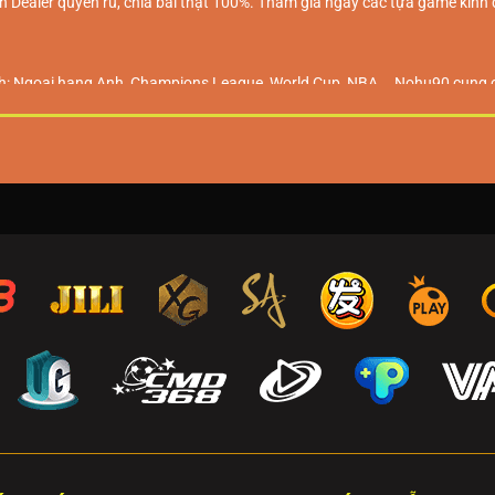
 Dealer quyến rũ, chia bài thật 100%. Tham gia ngay các tựa game kinh điể
tinh: Ngoại hạng Anh, Champions League, World Cup, NBA,… Nohu90 cung cấ
ấn
oss khủng nhận thưởng lớn.
n gian quen thuộc: Tiến Lên Miền Nam, Phỏm, Mậu Binh, Liêng.
 Có Tại Nohu90
hữu những “điểm cộng” chiến lược chinh phục ngay cả những cược thủ khó
bố cục danh mục logic giúp người chơi dễ dàng tìm kiếm sảnh game yêu t
anh toán tiện lợi: Ngân hàng trực tuyến (Internet Banking), Ví điện tử (
28-bit cùng tường lửa đa tầng bảo vệ thông tin cá nhân và lịch sử giao
 nghiệp, tận tâm, sẵn sàng giải đáp mọi thắc mắc của hội viên qua Live Ch
Nohu90
?
Trả lời:
Tuyệt đối không. Nohu90 có hệ thống vận hành ch