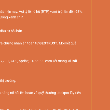
iện nay. Với tỷ lệ nổ hũ (RTP) vượt trội lên đến 98%,
hưởng xanh chín.
đầu tư bài bản.
 và chứng nhận an toàn từ
GEOTRUST
. Mọi kết quả
 JILI, CQ9, Spribe,… Nohu90 cam kết mang lại trải
thị trường:
h năng nổ hũ liên hoàn và quỹ thưởng Jackpot lũy tiến