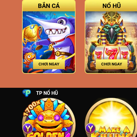
BẮN CÁ
NỔ HŨ
CHƠI NGAY
CHƠI NGAY
TP NỔ HŨ