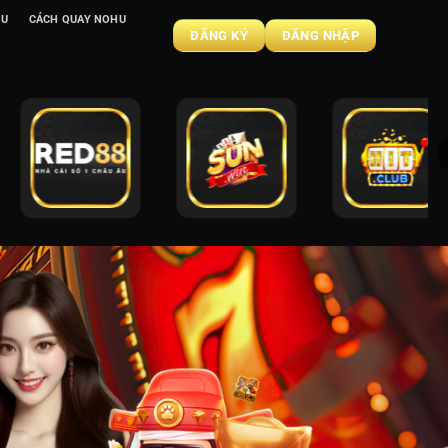
HU
CÁCH QUAY NOHU
ĐĂNG KÝ
ĐĂNG NHẬP