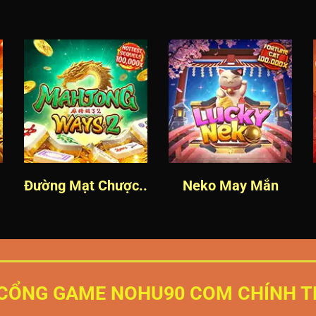
Đường Mạt Chược..
Neko May Mắn
 CỔNG GAME NOHU90 COM CHÍNH 