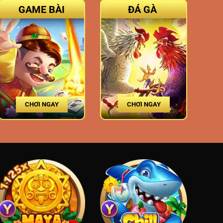
GAME BÀI
ĐÁ GÀ
CHƠI NGAY
CHƠI NGAY