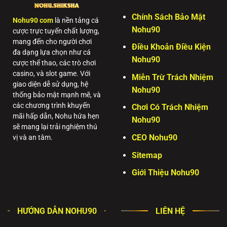
Chính Sách Bảo Mật
Nohu90 com
là nền tảng cá
Nohu90
cược trực tuyến chất lượng,
mang đến cho người chơi
Điều Khoản Điều Kiện
đa dạng lựa chọn như cá
Nohu90
cược thể thao, các trò chơi
casino, và slot game. Với
Miễn Trừ Trách Nhiệm
giao diện dễ sử dụng, hệ
Nohu90
thống bảo mật mạnh mẽ, và
các chương trình khuyến
Chơi Có Trách Nhiệm
mãi hấp dẫn, Nohu hứa hẹn
Nohu90
sẽ mang lại trải nghiệm thú
CEO Nohu90
vị và an tâm.
Sitemap
Giới Thiệu Nohu90
HƯỚNG DẪN NOHU90
LIÊN HỆ