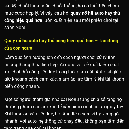
sát kỹ chuỗi thua hoặc chuỗi thắng, họ có thể điều chỉnh
mức cược hợp lý. Vì vậy, câu hỏi
quay nổ hũ auto hay thủ
công hiệu quả hơn
luôn xuất hiện sau mỗi phiên chơi tại
sảnh Nohu.
Quay nổ hũ auto hay thủ công hiệu quả hơn – Tác động
của con người
Cảm xúc ảnh hưởng lớn đến cách người chơi xử lý tình
huống thắng thua liên tiếp. Ai nóng vội dễ mất kiểm soát
khi chơi thủ công liên tục trong thời gian dài. Auto lại giúp
giữ khoảng cách cảm xúc, giảm áp lực tâm lý khi tài khoản
biến động nhanh.
Một số người tham gia nhà cái Nohu từng chia sẻ rằng họ
thường phạm sai lầm khi để cảm xúc chi phối lúc quay tay.
Khi thua vài ván liên tục, họ tăng tiền cược vì hy vọng gỡ
nhanh. Với auto, hệ thống cứ chạy đều, không bận tâm đến
tâm trạng của chủ tài khoản.