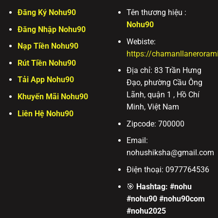
Đăng Ký Nohu90
Tên thương hiệu :
Nohu90
Đăng Nhập Nohu90
Webiste:
Nạp Tiền Nohu90
https://chamanllaneroram
Rút Tiền Nohu90
Địa chỉ:
83 Trần Hưng
Tải App Nohu90
Đạo, phường Cầu Ông
Lãnh, quận 1 , Hồ Chí
Khuyến Mãi Nohu90
Minh, Việt Nam
Liên Hệ Nohu90
Zipcode:
700000
Email:
nohushiksha
@gmail.com
Điện thoại: 0977764536
🎯
Hashtag: #nohu
#nohu90 #nohu90com
#nohu2025