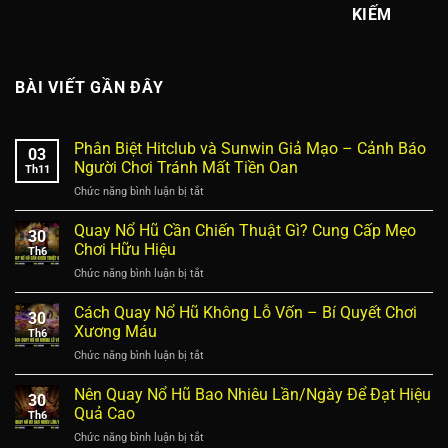
KIẾM
BÀI VIẾT GẦN ĐÂY
Phân Biệt Hitclub và Sunwin Giả Mạo – Cảnh Báo
03
Người Chơi Tránh Mất Tiền Oan
Th11
ở
Chức năng bình luận bị tắt
Phân
Biệt
Quay Nổ Hũ Cần Chiến Thuật Gì? Cung Cấp Mẹo
30
Hitclub
Chơi Hữu Hiệu
Th6
và
ở
Chức năng bình luận bị tắt
Sunwin
Quay
Giả
Nổ
Cách Quay Nổ Hũ Không Lỗ Vốn – Bí Quyết Chơi
Mạo
30
Hũ
–
Xương Máu
Th6
Cần
Cảnh
ở
Chức năng bình luận bị tắt
Chiến
Báo
Cách
Thuật
Người
Quay
Nên Quay Nổ Hũ Bao Nhiêu Lần/Ngày Để Đạt Hiệu
Gì?
Chơi
30
Nổ
Cung
Quả Cao
Tránh
Th6
Hũ
Cấp
Mất
ở
Chức năng bình luận bị tắt
Không
Mẹo
Tiền