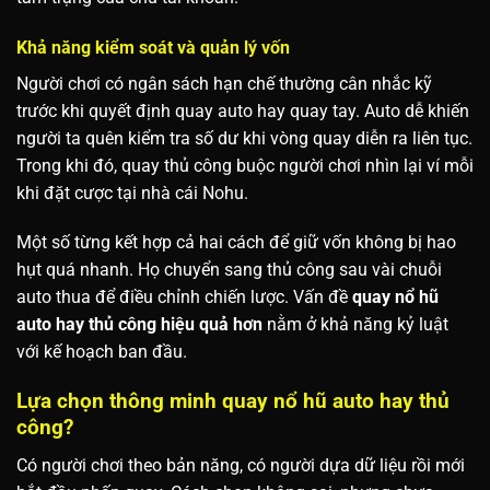
Khả năng kiểm soát và quản lý vốn
Người chơi có ngân sách hạn chế thường cân nhắc kỹ
trước khi quyết định quay auto hay quay tay. Auto dễ khiến
người ta quên kiểm tra số dư khi vòng quay diễn ra liên tục.
Trong khi đó, quay thủ công buộc người chơi nhìn lại ví mỗi
khi đặt cược tại nhà cái Nohu.
Một số từng kết hợp cả hai cách để giữ vốn không bị hao
hụt quá nhanh. Họ chuyển sang thủ công sau vài chuỗi
auto thua để điều chỉnh chiến lược. Vấn đề
quay nổ hũ
auto hay thủ công hiệu quả hơn
nằm ở khả năng kỷ luật
với kế hoạch ban đầu.
Lựa chọn thông minh quay nổ hũ auto hay thủ
công?
Có người chơi theo bản năng, có người dựa dữ liệu rồi mới