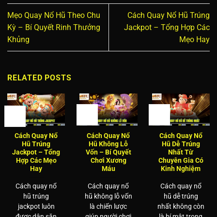
Mẹo Quay Nổ Hũ Theo Chu
Cách Quay Nổ Hũ Trúng
Kỳ – Bí Quyết Rinh Thưởng
Jackpot – Tổng Hợp Các
Khủng
Mẹo Hay
RELATED POSTS
30
29
30
Th6
Th6
Th6
Cách Quay Nổ
Cách Quay Nổ
Cách Quay Nổ
Hũ Trúng
Hũ Không Lỗ
Hũ Dễ Trúng
Jackpot – Tổng
Vốn – Bí Quyết
Nhất Từ
Hợp Các Mẹo
Chơi Xương
Chuyên Gia Có
Hay
Máu
Kinh Nghiệm
Cách quay nổ
Cách quay nổ
Cách quay nổ
hũ trúng
hũ không lỗ vốn
hũ dễ trúng
jackpot luôn
là chiến lược
nhất không còn
được dân săn
giúp người chơi
là bí mật trong