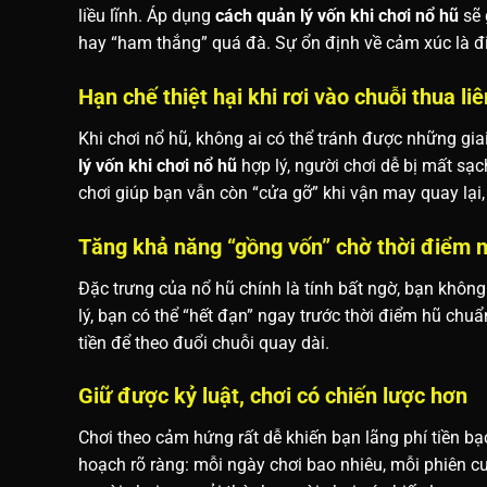
liều lĩnh. Áp dụng
cách quản lý vốn khi chơi nổ hũ
sẽ 
hay “ham thắng” quá đà. Sự ổn định về cảm xúc là điề
Hạn chế thiệt hại khi rơi vào chuỗi thua liê
Khi chơi nổ hũ, không ai có thể tránh được những gia
lý vốn khi chơi nổ hũ
hợp lý, người chơi dễ bị mất sạ
chơi giúp bạn vẫn còn “cửa gỡ” khi vận may quay lại,
Tăng khả năng “gồng vốn” chờ thời điểm 
Đặc trưng của nổ hũ chính là tính bất ngờ, bạn không
lý, bạn có thể “hết đạn” ngay trước thời điểm hũ chuẩn
tiền để theo đuổi chuỗi quay dài.
Giữ được kỷ luật, chơi có chiến lược hơn
Chơi theo cảm hứng rất dễ khiến bạn lãng phí tiền bạc
hoạch rõ ràng: mỗi ngày chơi bao nhiêu, mỗi phiên cư