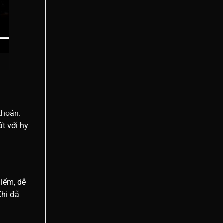
khoản.
ất với hy
hiểm, dễ
Khi đã