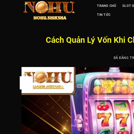
Chuyển
TRANG CHỦ
SLOT 
đến
TIN TỨC
nội
dung
Cách Quản Lý Vốn Khi C
ĐÃ ĐĂNG T
29
Th6