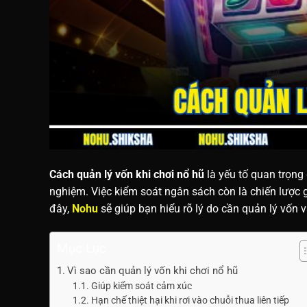
Cách quản lý vốn khi chơi nổ hũ
là yếu tố quan trọng 
nghiệm. Việc kiểm soát ngân sách còn là chiến lược gi
đây,
Nohu
sẽ giúp bạn hiểu rõ lý do cần quản lý vố
Mục Lục
Vì sao cần quản lý vốn khi chơi nổ hũ
Giúp kiểm soát cảm xúc
Hạn chế thiệt hại khi rơi vào chuỗi thua liên tiếp