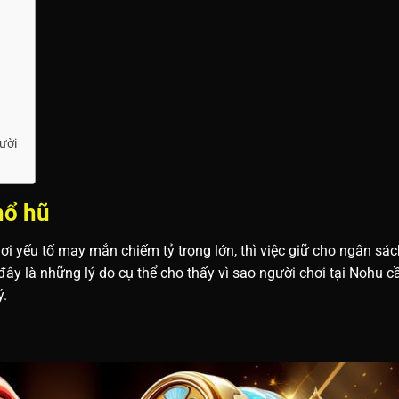
ười
nổ hũ
 nơi yếu tố may mắn chiếm tỷ trọng lớn, thì việc giữ cho ngân sá
đây là những lý do cụ thể cho thấy vì sao người chơi tại Nohu c
ý.