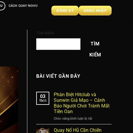
HU
CÁCH QUAY NOHU
ĐĂNG KÝ
ĐĂNG NHẬP
Tìm kiếm
TÌM
KIẾM
BÀI VIẾT GẦN ĐÂY
Phân Biệt Hitclub và
03
Sunwin Giả Mạo – Cảnh
Th11
Báo Người Chơi Tránh Mất
Tiền Oan
ở
Chức năng bình luận bị tắt
Phân
Biệt
Quay Nổ Hũ Cần Chiến
30