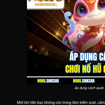
Áp dụng cách quản lý
Một khi tiền bạc không còn trong tầm kiểm soát, cảm