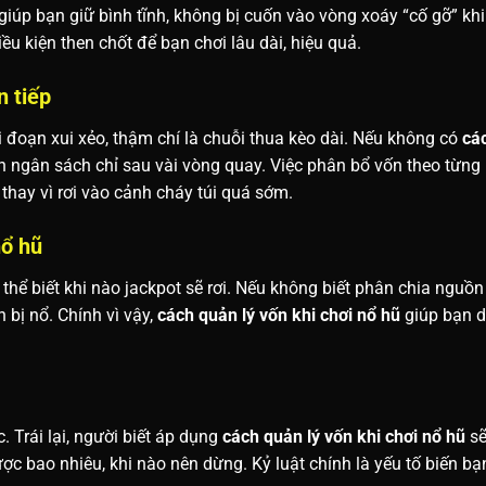
giúp bạn giữ bình tĩnh, không bị cuốn vào vòng xoáy “cố gỡ” khi
u kiện then chốt để bạn chơi lâu dài, hiệu quả.
n tiếp
i đoạn xui xẻo, thậm chí là chuỗi thua kèo dài. Nếu không có
cá
ch ngân sách chỉ sau vài vòng quay. Việc phân bổ vốn theo từng
 thay vì rơi vào cảnh cháy túi quá sớm.
nổ hũ
 thể biết khi nào jackpot sẽ rơi. Nếu không biết phân chia nguồ
 bị nổ. Chính vì vậy,
cách quản lý vốn khi chơi nổ hũ
giúp bạn d
. Trái lại, người biết áp dụng
cách quản lý vốn khi chơi nổ hũ
sẽ
ợc bao nhiêu, khi nào nên dừng. Kỷ luật chính là yếu tố biến bạ