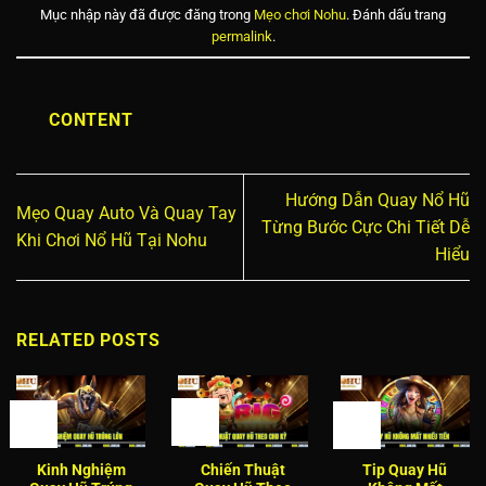
Mục nhập này đã được đăng trong
Mẹo chơi Nohu
. Đánh dấu trang
permalink
.
CONTENT
Hướng Dẫn Quay Nổ Hũ
Mẹo Quay Auto Và Quay Tay
Từng Bước Cực Chi Tiết Dễ
Khi Chơi Nổ Hũ Tại Nohu
Hiểu
RELATED POSTS
29
29
29
Th6
Th6
Th6
Kinh Nghiệm
Chiến Thuật
Tip Quay Hũ