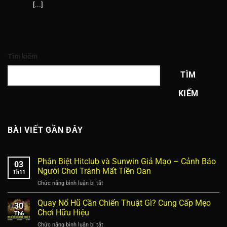
[...]
Tìm kiếm
TÌM
KIẾM
BÀI VIẾT GẦN ĐÂY
Phân Biệt Hitclub và Sunwin Giả Mạo – Cảnh Báo
03
Người Chơi Tránh Mất Tiền Oan
Th11
ở
Chức năng bình luận bị tắt
Phân
Biệt
Quay Nổ Hũ Cần Chiến Thuật Gì? Cung Cấp Mẹo
30
Hitclub
Chơi Hữu Hiệu
Th6
và
ở
Chức năng bình luận bị tắt
Sunwin