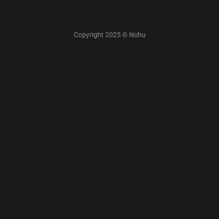
Copyright 2025 © Nohu