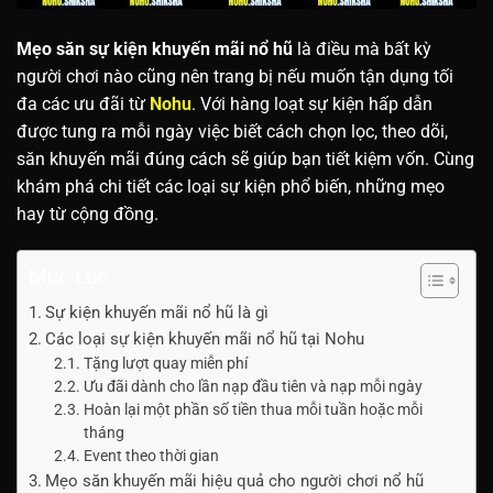
Mẹo săn sự kiện khuyến mãi nổ hũ
là điều mà bất kỳ
người chơi nào cũng nên trang bị nếu muốn tận dụng tối
đa các ưu đãi từ
Nohu
. Với hàng loạt sự kiện hấp dẫn
được tung ra mỗi ngày việc biết cách chọn lọc, theo dõi,
săn khuyến mãi đúng cách sẽ giúp bạn tiết kiệm vốn. Cùng
khám phá chi tiết các loại sự kiện phổ biến, những mẹo
hay từ cộng đồng.
Mục Lục
Sự kiện khuyến mãi nổ hũ là gì
Các loại sự kiện khuyến mãi nổ hũ tại Nohu
Tặng lượt quay miễn phí
Ưu đãi dành cho lần nạp đầu tiên và nạp mỗi ngày
Hoàn lại một phần số tiền thua mỗi tuần hoặc mỗi
tháng
Event theo thời gian
Mẹo săn khuyến mãi hiệu quả cho người chơi nổ hũ