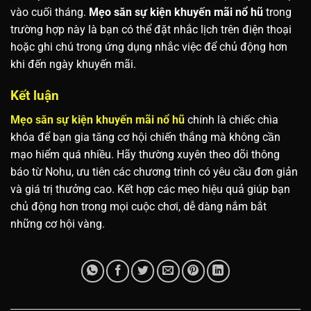
vào cuối tháng.
Mẹo săn sự kiện khuyến mãi nổ hũ
trong
trường hợp này là bạn có thể đặt nhắc lịch trên điện thoại
hoặc ghi chú trong ứng dụng nhắc việc để chủ động hơn
khi đến ngày khuyến mãi.
Kết luận
Mẹo săn sự kiện khuyến mãi nổ hũ
chính là chiếc chìa
khóa để bạn gia tăng cơ hội chiến thắng mà không cần
mạo hiểm quá nhiều. Hãy thường xuyên theo dõi thông
báo từ Nohu, ưu tiên các chương trình có yêu cầu đơn giản
và giá trị thưởng cao. Kết hợp các mẹo hiệu quả giúp bạn
chủ động hơn trong mọi cuộc chơi, dễ dàng nắm bắt
những cơ hội vàng.