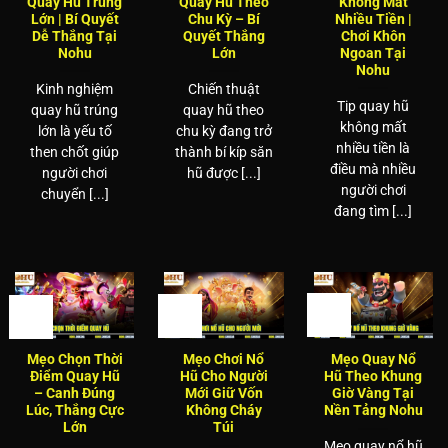
Quay Hũ Trúng
Quay Hũ Theo
Không Mất
Lớn | Bí Quyết
Chu Kỳ – Bí
Nhiều Tiền |
Dễ Thắng Tại
Quyết Thắng
Chơi Khôn
Nohu
Lớn
Ngoan Tại
Nohu
Kinh nghiệm
Chiến thuật
Tip quay hũ
quay hũ trúng
quay hũ theo
không mất
lớn là yếu tố
chu kỳ đang trở
nhiều tiền là
then chốt giúp
thành bí kíp săn
điều mà nhiều
người chơi
hũ được [...]
người chơi
chuyển [...]
đang tìm [...]
29
29
29
Th6
Th6
Th6
Mẹo Chọn Thời
Mẹo Chơi Nổ
Mẹo Quay Nổ
Điểm Quay Hũ
Hũ Cho Người
Hũ Theo Khung
– Canh Đúng
Mới Giữ Vốn
Giờ Vàng Tại
Lúc, Thắng Cực
Không Cháy
Nền Tảng Nohu
Lớn
Túi
Mẹo quay nổ hũ