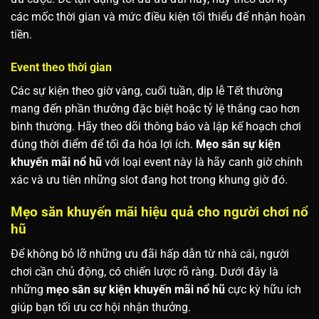
các mốc thời gian và mức điều kiện tối thiểu để nhận hoàn
tiền.
Event theo thời gian
Các sự kiện theo giờ vàng, cuối tuần, dịp lễ Tết thường
mang đến phần thưởng đặc biệt hoặc tỷ lệ thắng cao hơn
bình thường. Hãy theo dõi thông báo và lập kế hoạch chơi
đúng thời điểm để tối đa hóa lợi ích.
Mẹo săn sự kiện
khuyến mãi nổ hũ
với loại event này là hãy canh giờ chính
xác và ưu tiên những slot đang hot trong khung giờ đó.
Mẹo săn khuyến mãi hiệu quả cho người chơi nổ
hũ
Để không bỏ lỡ những ưu đãi hấp dẫn từ nhà cái, người
chơi cần chủ động, có chiến lược rõ ràng. Dưới đây là
những
mẹo săn sự kiện khuyến mãi nổ hũ
cực kỳ hữu ích
giúp bạn tối ưu cơ hội nhận thưởng.