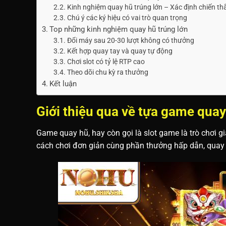
Kinh nghiệm quay hũ trúng lớn – Xác định chiến th
Chú ý các ký hiệu có vai trò quan trọng
Top những kinh nghiệm quay hũ trúng lớn
Đổi máy sau 20-30 lượt không có thưởng
Kết hợp quay tay và quay tự động
Chơi slot có tỷ lệ RTP cao
Theo dõi chu kỳ ra thưởng
Kết luận
Giới thiệu qua về tựa game qua
Game quay hũ, hay còn gọi là slot game là trò chơi giả
cách chơi đơn giản cùng phần thưởng hấp dẫn, quay 