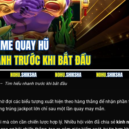
 Tìm hiểu nhanh trước khi bắt đầu
hờ đợi các biểu tượng xuất hiện theo hàng thắng để nhận phần
g trúng jackpot lớn chỉ sau một lần quay may mắn.
 mà còn cần chiến lược hợp lý. Nhiều hội viên đã chia sẻ
kinh 