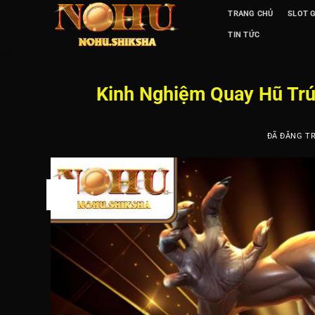
Chuyển
TRANG CHỦ
SLOT 
đến
TIN TỨC
nội
dung
Kinh Nghiệm Quay Hũ Trú
ĐÃ ĐĂNG T
29
Th6