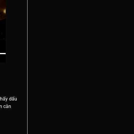
thấy dấu
ên cân