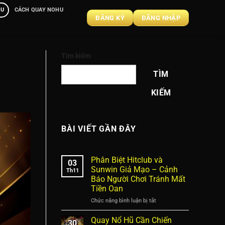
HU
CÁCH QUAY NOHU
ĐĂNG KÝ
ĐĂNG NHẬP
Tìm kiếm
TÌM
KIẾM
BÀI VIẾT GẦN ĐÂY
Phân Biệt Hitclub và
03
Sunwin Giả Mạo – Cảnh
Th11
Báo Người Chơi Tránh Mất
Tiền Oan
ở
Chức năng bình luận bị tắt
Phân
Biệt
Quay Nổ Hũ Cần Chiến
30