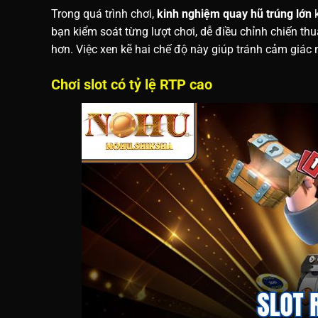
Trong quá trình chơi,
kinh nghiệm quay hũ trúng lớn
k
bạn kiểm soát từng lượt chơi, dễ điều chỉnh chiến thuậ
hơn. Việc xen kẽ hai chế độ này giúp tránh cảm giác
Chơi slot có tỷ lệ RTP cao