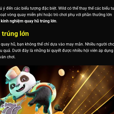
ý đến các biểu tượng đặc biệt. Wild có thể thay thế các biểu 
hoạt vòng quay miễn phí hoặc trò chơi phụ với phần thưởng lớn
g
kinh nghiệm quay hũ trúng lớn
.
 trúng lớn
quay hũ, bạn không thể chỉ dựa vào may mắn. Nhiều người chơ
ệu quả. Dưới đây là những bí quyết được nhiều hội viên áp dụng
 ván chơi.