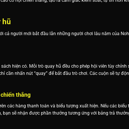
cao cơ hội chiến thắng, tạo ra cảm giác kiểm soát, tự tin hơn k
y hũ
ới cả người mới bắt đầu lẫn những người chơi lâu năm của No
ách hiện có. Mỗi trò quay hũ đều cho phép hội viên tùy chỉnh s
 chỉ cần nhấn nút “quay” để bắt đầu trò chơi. Các cuộn sẽ tự độ
 chiến thắng
ên các hàng thanh toán và biểu tượng xuất hiện. Nếu các biểu
, bạn sẽ nhận được phần thưởng tương ứng với bảng trả thưởn